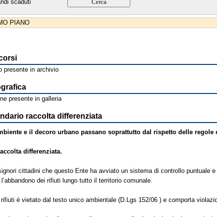
ndi scaduti
IMO PIANO
corsi
 presente in archivio
ografica
e presente in galleria
dario raccolta differenziata
mbiente e il decoro urbano passano soprattutto dal rispetto delle regole 
accolta differenziata.
signori cittadini che questo Ente ha avviato un sistema di controllo puntuale e
’abbandono dei rifiuti lungo tutto il territorio comunale.
rifiuti è vietato dal testo unico ambientale (D.Lgs 152/06 ) e comporta violazio
,