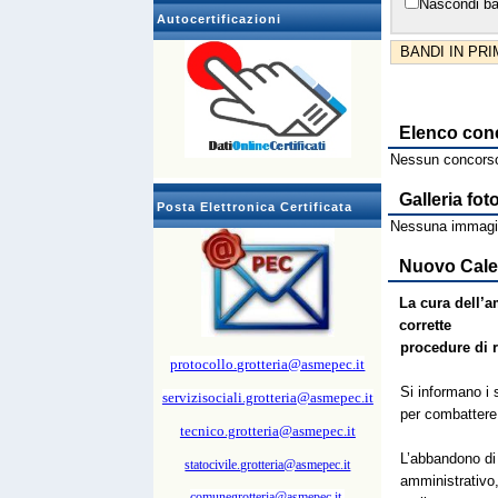
Nascondi ba
Autocertificazioni
BANDI IN PR
Elenco con
Nessun concorso
Galleria fot
Posta Elettronica Certificata
Nessuna immagin
Nuovo Calen
La cura dell’a
corrette
procedure di r
protocollo.grotteria@asmepec.it
Si informano i 
servizisociali.grotteria@asmepec.it
per combattere l
tecnico.grotteria@asmepec.it
L’abbandono di 
statocivile.grotteria@asmepec.it
amministrativo
comunegrotteria@asmepec.it