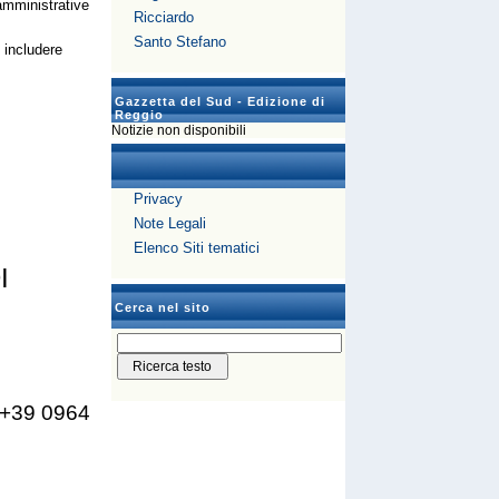
 amministrative
Ricciardo
Santo Stefano
 includere
Gazzetta del Sud - Edizione di
Reggio
Notizie non disponibili
Privacy
Note Legali
Elenco Siti tematici
I
Cerca nel sito
 +39 0964