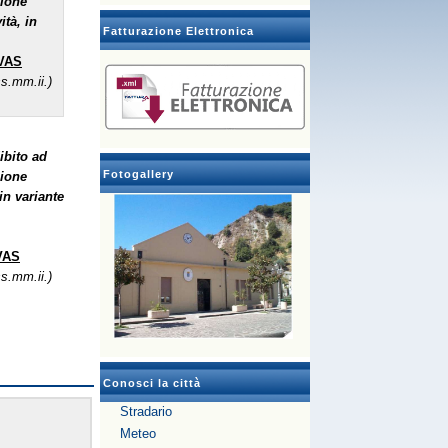
zione
ità, in
Fatturazione Elettronica
 VAS
s.mm.ii.)
ibito ad
Fotogallery
zione
 in variante
 VAS
s.mm.ii.)
Conosci la città
Stradario
Meteo