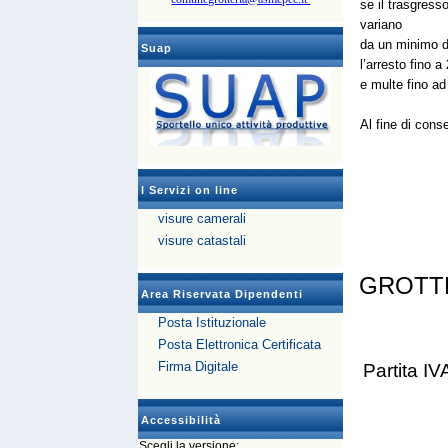
se il trasgress
variano
da un minimo di
Suap
l’arresto fino a
e multe fino a
Al fine di conse
I Servizi on line
visure camerali
visure catastali
GROTT
Area Riservata Dipendenti
Posta Istituzionale
Posta Elettronica Certificata
Firma Digitale
Partita 
Accessibilità
Scegli la versione: