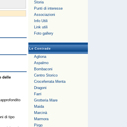
Storia
Punti di interesse
Associazioni
Info Utili
Link utili
Foto gallery
Le Contrade
Agliona
Aspalmo
Bombaconi
Centro Storico
e delle
Croceferrata Menta
Dragoni
Farri
 approfondito
Grotteria Mare
Maida
Marcinà
ni di tipo
Marmora
Pirgo