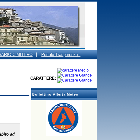
RARIO CIMITERO
Portale Trasparenza -
CARATTERE:
Bollettino Allerta Meteo
ibito ad