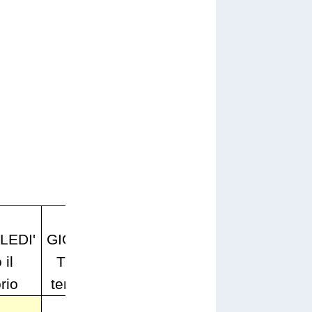
VENERDI'
EDI'
GIOVEDI'
Solo
SABATO
 il
Tutto il
parte
Tutto il
orio
territorio
alta**
territorio