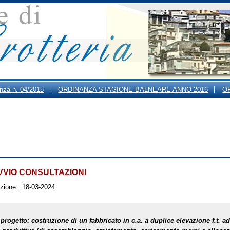
anza n. 04/2015
ORDINANZA STAGIONE BALNEARE ANNO 2016
O
ARI DI APERTURA AL PUBBLICO DEGLI UFFICI COMUNALI
VVIO CONSULTAZIONI
azione :
18-03-2024
 progetto: costruzione di un fabbricato in c.a. a duplice elevazione f.t. ad