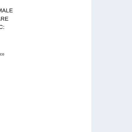
MALE
ARE
C:
o