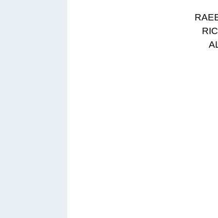
RAEE
RI
A