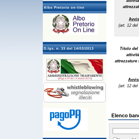
attivi
attrezzat
Albo Pretorio on-line
Avvis
(art. 12 de
Titolo del
D.lgs. n. 33 del 14/03/2013
attivi
attrezzature f
Avvis
(art. 12 de
Elenco ban