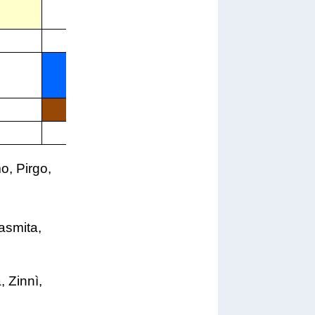
X
X
X
X
o, Pirgo,
asmita,
, Zinnì,