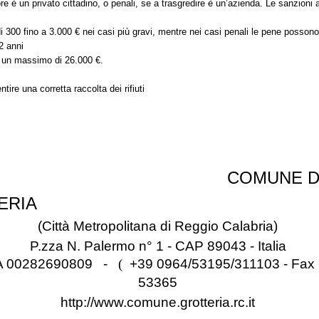
ore è un privato cittadino, o penali, se a trasgredire è un’azienda. Le sanzioni
 300 fino a 3.000 € nei casi più gravi, mentre nei casi penali le pene possono
 2 anni
d un massimo di 26.000 €.
ntire una corretta raccolta dei rifiuti
COMUNE D
ERIA
(Città Metropolitana di Reggio Calabria)
P.zza N. Palermo n° 1 - CAP 89043 - Italia
IVA 00282690809 -
(
+39 0964/53195/311103 - Fax
53365
http://www.comune.grotteria.rc.it