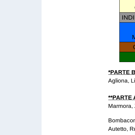
IND
*PARTE 
Agliona, L
**PARTE 
Marmora, 
Bombaconi,
Autetto, R