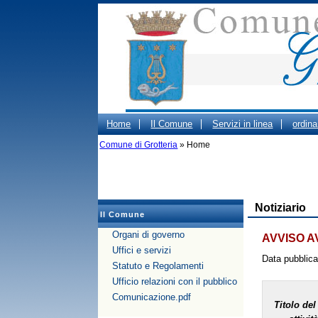
Home
Il Comune
Servizi in linea
ordin
Gestione dei Rifiuti Urbani
Comune di Grotteria
» Home
Beni confiscati
OR
Notiziario
Il Comune
Organi di governo
AVVISO A
Uffici e servizi
Data pubblic
Statuto e Regolamenti
Ufficio relazioni con il pubblico
Comunicazione.pdf
Titolo del