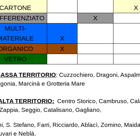
CARTONE
X
IFFERENZIATO
X
MULTI-
MATERIALE
X
ORGANICO
X
VETRO
BASSA TERRITORIO
:
Cuzzochiero, Dragoni, Aspalm
igonia, Marcinà e Grotteria Mare
ALTA TERRITORIO:
Centro Storico, Cambruso, Cal
Zappia, Seggio, Catalisano, Gagliano,
 S. Stefano, Farri, Ricciardo, Ablacì, Zomino, Maida
uvari e Neblà.