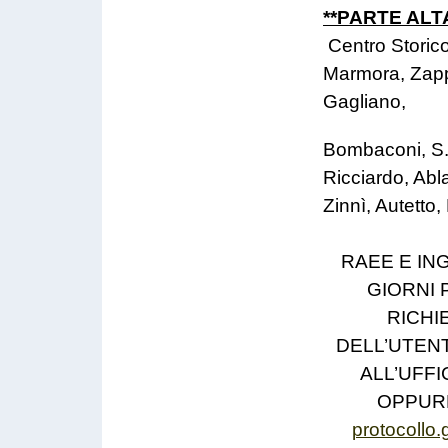
**PARTE ALT
Centro Storic
Marmora, Zapp
Gagliano,
Bombaconi, S. 
Ricciardo, Abl
Zinnì, Autetto,
RAEE E IN
GIORNI 
RICHI
DELL’UTEN
ALL’UFF
OPPURE
protocollo