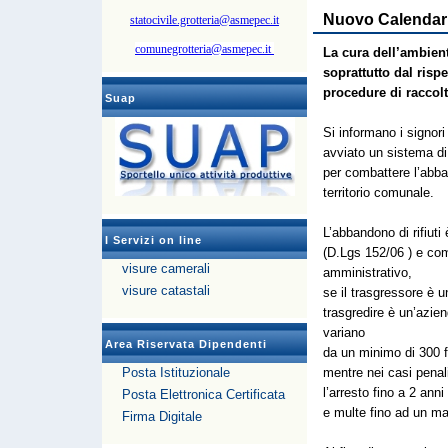
Nuovo Calendario
statocivile.grotteria@asmepec.it
comunegrotteria@asmepec.it
La cura dell’ambien
soprattutto dal rispe
procedure di raccolt
Suap
Si informano i signori
avviato un sistema di
per combattere l’abban
territorio comunale.
L’abbandono di rifiuti
I Servizi on line
(D.Lgs 152/06 ) e com
visure camerali
amministrativo,
visure catastali
se il trasgressore è u
trasgredire è un’azie
variano
Area Riservata Dipendenti
da un minimo di 300 f
Posta Istituzionale
mentre nei casi penal
l’arresto fino a 2 anni
Posta Elettronica Certificata
e multe fino ad un m
Firma Digitale