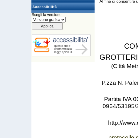
Al fine di consentire u
Accessibilità
Scegli la versione:
CO
GROTTER
(Città Met
P.zza N. Pale
Partita IVA
0964/53195/
http://www.
protocollo