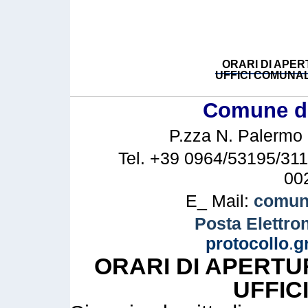
ORARI DI APER
UFFICI COMUNAL
Comune di 
P.zza N. Palermo n
Tel. +39 0964/53195/311
00
E_ Mail:
comune
Posta Elettron
protocollo
.
g
ORARI DI APERTU
UFFIC