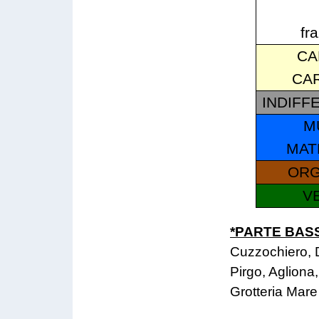
fr
CA
CA
INDIFF
M
MAT
ORG
V
*PARTE BAS
Cuzzochiero, 
Pirgo, Agliona
Grotteria Mare