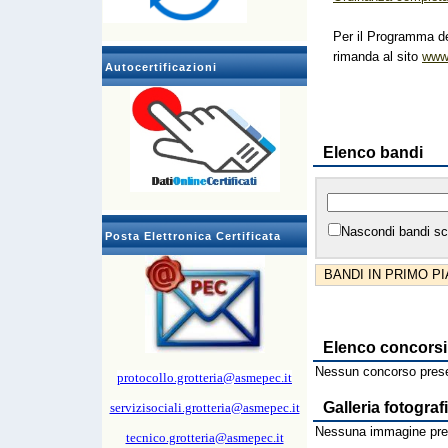
Per il Programma de
rimanda al sito
www.
Autocertificazioni
Elenco bandi
Nascondi bandi sc
Posta Elettronica Certificata
BANDI IN PRIMO P
Elenco concorsi
Nessun concorso prese
protocollo.grotteria@asmepec.it
Galleria fotograf
servizisociali.grotteria@asmepec.it
Nessuna immagine pres
tecnico.grotteria@asmepec.it