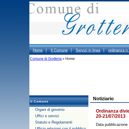
Home
Il Comune
Servizi in linea
ordinanza n
Comune di Grotteria
ORARIO CIMITERO
» Home
Portale Trasparenza - Gestione d
PUBBLICO DEGLI UFFICI COMUNALI
Notiziario
Il Comune
Organi di governo
Ordinanza divi
Uffici e servizi
20-21/07/2013
Statuto e Regolamenti
Data pubblicazione
Ufficio relazioni con il pubblico