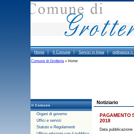
Home
Il Comune
Servizi in linea
ordinanza n
Comune di Grotteria
ORARIO CIMITERO
» Home
Portale Trasparenza - Gestione d
PUBBLICO DEGLI UFFICI COMUNALI
Notiziario
Il Comune
Organi di governo
PAGAMENTO 
Uffici e servizi
2018
Statuto e Regolamenti
Data pubblicazione
Ufficio relazioni con il pubblico