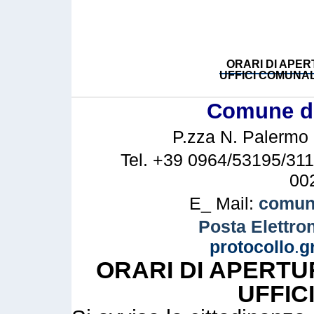
ORARI DI APER
UFFICI COMUNAL
Comune di 
P.zza N. Palermo n
Tel. +39 0964/53195/311
00
E_ Mail:
comune
Posta Elettron
protocollo
.
g
ORARI DI APERTU
UFFIC