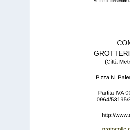
Al fine di consentire u
CO
GROTTER
(Città Met
P.zza N. Pale
Partita IVA
0964/53195/
http://www.
protocollo