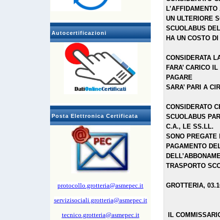
L’AFFIDAMENTO 
UN ULTERIORE S
SCUOLABUS DEL
Autocertificazioni
HA UN COSTO DI 
CONSIDERATA LA
FARA’ CARICO I
PAGARE
SARA’ PARI A C
CONSIDERATO CH
Posta Elettronica Certificata
SCUOLABUS PART
C.A., LE SS.LL.
SONO PREGATE 
PAGAMENTO DELL
DELL’ABBONAM
TRASPORTO SCO
protocollo.grotteria@asmepec.it
GROTTERIA, 03.1
servizisociali.grotteria@asmepec.it
tecnico.grotteria@asmepec.it
IL COMMISSARI