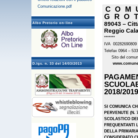
Comunicazione.pdf
C O M
G R O T
89043 – Citt
Albo Pretorio on-line
Reggio Cala
*******
IVA 00282690809 T
Telefax 0964 – 53
Sito del comun
www.comune.g
D.lgs. n. 33 del 14/03/2013
PAGAMEN
SCUOLAB
2018/201
SI COMUNICA CH
PERVENUTE (N. 
SCOLASTICO DEI
FREQUENTANTI L
DELLA PRIMARIA
CONSIDERATO C