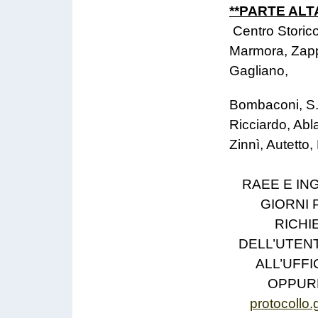
**PARTE ALT
Centro Storic
Marmora, Zapp
Gagliano,
Bombaconi, S. 
Ricciardo, Abl
Zinnì, Autetto,
RAEE E IN
GIORNI 
RICHI
DELL’UTEN
ALL’UFF
OPPURE
protocollo