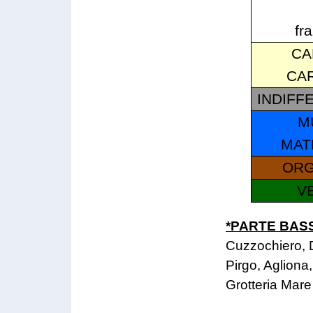
fr
CA
CA
INDIFF
M
MAT
ORG
V
*PARTE BAS
Cuzzochiero, 
Pirgo, Agliona
Grotteria Mare