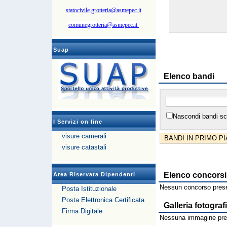
statocivile.grotteria@asmepec.it
comunegrotteria@asmepec.it
Suap
Elenco bandi
Nascondi bandi sc
I Servizi on line
visure camerali
BANDI IN PRIMO P
visure catastali
Elenco concorsi
Area Riservata Dipendenti
Nessun concorso prese
Posta Istituzionale
Posta Elettronica Certificata
Galleria fotograf
Firma Digitale
Nessuna immagine pres