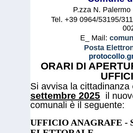
P.zza N. Palermo n
Tel. +39 0964/53195/311
00
E_ Mail:
comune
Posta Elettron
protocollo
.
g
ORARI DI APERTU
UFFIC
Si avvisa la cittadinanz
settembre 2025
il nuovo
comunali è il seguente:
UFFICIO ANAGRAFE - 
ELETTORALE