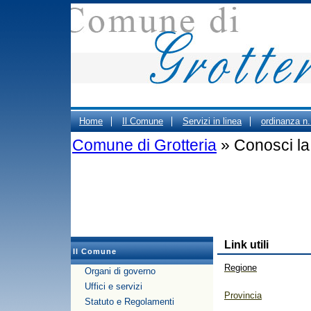
Home
Il Comune
Servizi in linea
ordinanza n
Comune di Grotteria
» Conosci la c
ORARIO CIMITERO
Portale Trasparenza - Gestione d
PUBBLICO DEGLI UFFICI COMUNALI
Link utili
Il Comune
Regione
Organi di governo
Uffici e servizi
Provincia
Statuto e Regolamenti