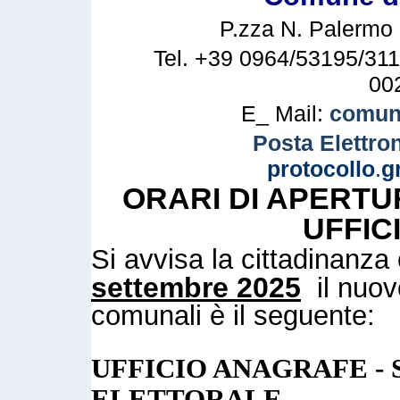
P.zza N. Palermo n
Tel. +39 0964/53195/311
00
E_ Mail:
comune
Posta Elettron
protocollo
.
g
ORARI DI APERTU
UFFIC
Si avvisa la cittadinanz
settembre 2025
il nuovo
comunali è il seguente:
UFFICIO ANAGRAFE - 
ELETTORALE