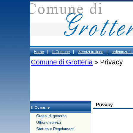
Home
Il Comune
Servizi in linea
ordinanza n
Comune di Grotteria
» Privacy
ORARIO CIMITERO
Portale Trasparenza - Gestione d
PUBBLICO DEGLI UFFICI COMUNALI
Privacy
Il Comune
Organi di governo
Uffici e servizi
Statuto e Regolamenti